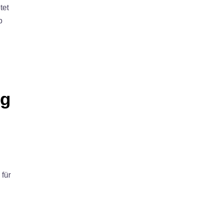
tet
p
ig
für